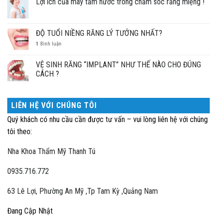
Lợi ích của máy tăm nước trong chăm sóc răng miệng !
ĐỘ TUỔI NIỀNG RĂNG LÝ TƯỞNG NHẤT?
1
Bình luận
VỆ SINH RĂNG “IMPLANT” NHƯ THẾ NÀO CHO ĐÚNG
CÁCH ?
LIÊN HỆ VỚI CHÚNG TÔI
Quý khách có nhu cầu cần được tư vấn – vui lòng liên hệ với chúng
tôi theo:
Nha Khoa Thẩm Mỹ Thanh Tú
0935.716.772
63 Lê Lợi, Phường An Mỹ ,Tp Tam Kỳ ,Quảng Nam
Đang Cập Nhật