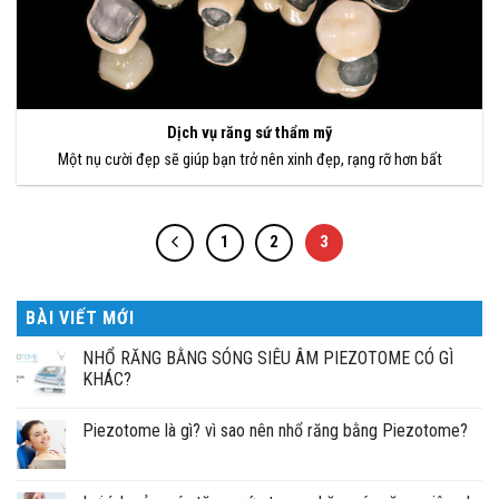
Dịch vụ răng sứ thẩm mỹ
Một nụ cười đẹp sẽ giúp bạn trở nên xinh đẹp, rạng rỡ hơn bất
1
2
3
BÀI VIẾT MỚI
NHỔ RĂNG BẰNG SÓNG SIÊU ÂM PIEZOTOME CÓ GÌ
KHÁC?
Piezotome là gì? vì sao nên nhổ răng bằng Piezotome?