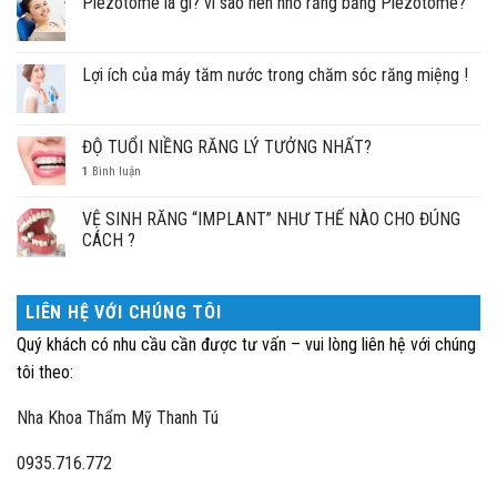
Piezotome là gì? vì sao nên nhổ răng bằng Piezotome?
Lợi ích của máy tăm nước trong chăm sóc răng miệng !
ĐỘ TUỔI NIỀNG RĂNG LÝ TƯỞNG NHẤT?
1
Bình luận
VỆ SINH RĂNG “IMPLANT” NHƯ THẾ NÀO CHO ĐÚNG
CÁCH ?
LIÊN HỆ VỚI CHÚNG TÔI
Quý khách có nhu cầu cần được tư vấn – vui lòng liên hệ với chúng
tôi theo:
Nha Khoa Thẩm Mỹ Thanh Tú
0935.716.772